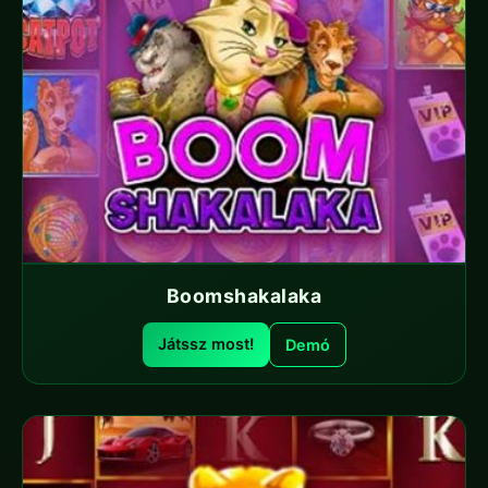
Boomshakalaka
Játssz most!
Demó