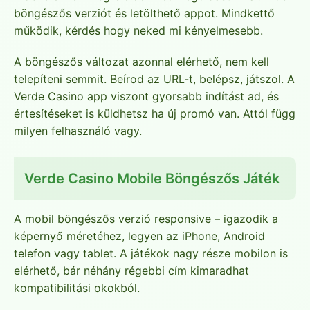
böngészős verziót és letölthető appot. Mindkettő
működik, kérdés hogy neked mi kényelmesebb.
A böngészős változat azonnal elérhető, nem kell
telepíteni semmit. Beírod az URL-t, belépsz, játszol. A
Verde Casino app viszont gyorsabb indítást ad, és
értesítéseket is küldhetsz ha új promó van. Attól függ
milyen felhasználó vagy.
Verde Casino Mobile Böngészős Játék
A mobil böngészős verzió responsive – igazodik a
képernyő méretéhez, legyen az iPhone, Android
telefon vagy tablet. A játékok nagy része mobilon is
elérhető, bár néhány régebbi cím kimaradhat
kompatibilitási okokból.