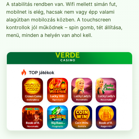
A stabilitás rendben van. Wifi mellett simán fut,
mobilnet is elég, hacsak nem vagy épp valami
alagútban mobilozás közben. A touchscreen
kontrollok jól működnek – spin gomb, tét állítása,
menü, minden a helyén van ahol kell.