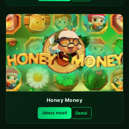
Honey Money
Játssz most!
Demó