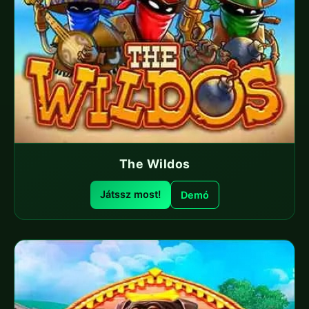
The Wildos
Játssz most!
Demó