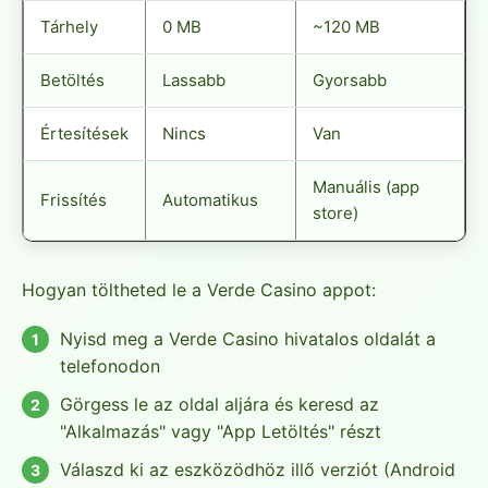
Tárhely
0 MB
~120 MB
Betöltés
Lassabb
Gyorsabb
Értesítések
Nincs
Van
Manuális (app
Frissítés
Automatikus
store)
Hogyan töltheted le a Verde Casino appot:
Nyisd meg a Verde Casino hivatalos oldalát a
telefonodon
Görgess le az oldal aljára és keresd az
"Alkalmazás" vagy "App Letöltés" részt
Válaszd ki az eszközödhöz illő verziót (Android