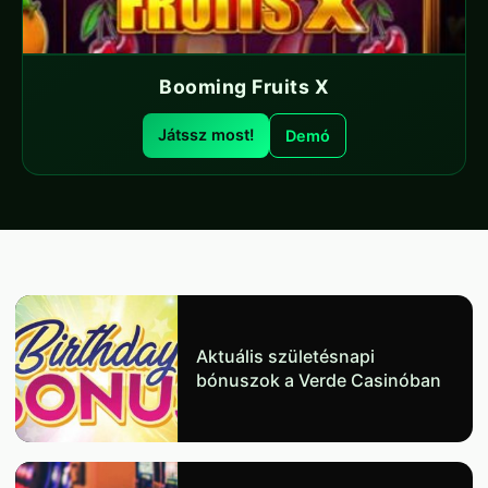
Booming Fruits X
Játssz most!
Demó
Aktuális születésnapi
bónuszok a Verde Casinóban