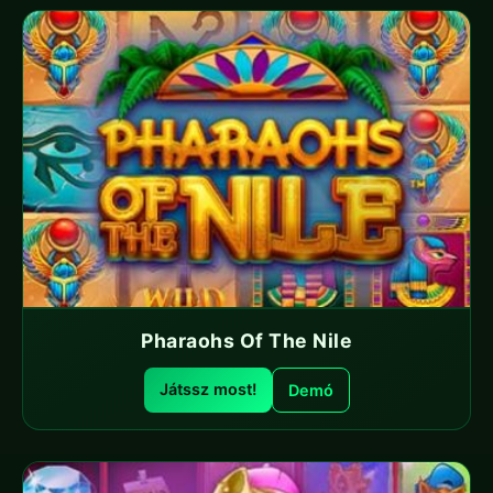
Pharaohs Of The Nile
Játssz most!
Demó