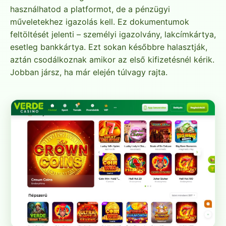
használhatod a platformot, de a pénzügyi
műveletekhez igazolás kell. Ez dokumentumok
feltöltését jelenti – személyi igazolvány, lakcímkártya,
esetleg bankkártya. Ezt sokan későbbre halasztják,
aztán csodálkoznak amikor az első kifizetésnél kérik.
Jobban jársz, ha már elején túlvagy rajta.