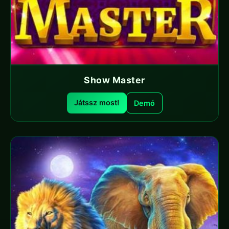
Show Master
Játssz most!
Demó