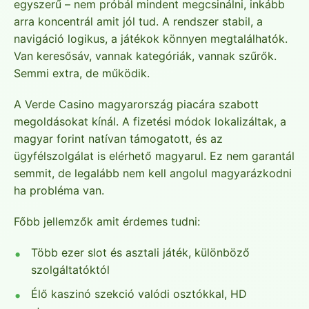
egyszerű – nem próbál mindent megcsinálni, inkább
arra koncentrál amit jól tud. A rendszer stabil, a
navigáció logikus, a játékok könnyen megtalálhatók.
Van keresősáv, vannak kategóriák, vannak szűrők.
Semmi extra, de működik.
A Verde Casino magyarország piacára szabott
megoldásokat kínál. A fizetési módok lokalizáltak, a
magyar forint natívan támogatott, és az
ügyfélszolgálat is elérhető magyarul. Ez nem garantál
semmit, de legalább nem kell angolul magyarázkodni
ha probléma van.
Főbb jellemzők amit érdemes tudni:
Több ezer slot és asztali játék, különböző
szolgáltatóktól
Élő kaszinó szekció valódi osztókkal, HD