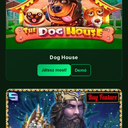
Dog House
Játssz most!
Demó