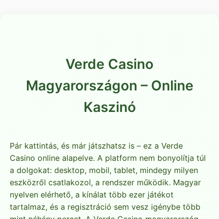
Verde Casino
Magyarországon – Online
Kaszinó
Pár kattintás, és már játszhatsz is – ez a Verde
Casino online alapelve. A platform nem bonyolítja túl
a dolgokat: desktop, mobil, tablet, mindegy milyen
eszközről csatlakozol, a rendszer működik. Magyar
nyelven elérhető, a kínálat több ezer játékot
tartalmaz, és a regisztráció sem vesz igénybe több
mint néhány percet. A Verde Casino magyarország