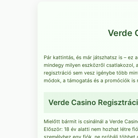
Verde 
Pár kattintás, és már játszhatsz is – ez 
mindegy milyen eszközről csatlakozol, a
regisztráció sem vesz igénybe több mint
módok, a támogatás és a promóciók is 
Verde Casino Regisztrác
Mielőtt bármit is csinálnál a Verde Casin
Először: 18 év alatti nem hozhat létre 
személyhez egy fiók, ne próbálj többet c