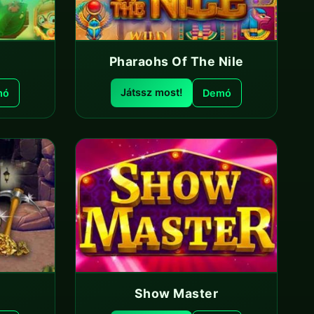
Pharaohs Of The Nile
Játssz most!
mó
Demó
Show Master