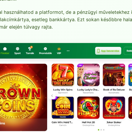
al használhatod a platformot, de a pénzügyi műveletekhez
ny, lakcímkártya, esetleg bankkártya. Ezt sokan későbbre ha
már elején túlvagy rajta.