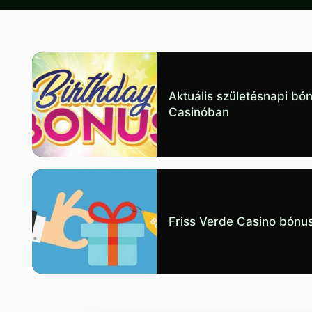
Aktuális születésnapi bó
Casinóban
Friss Verde Casino bónu