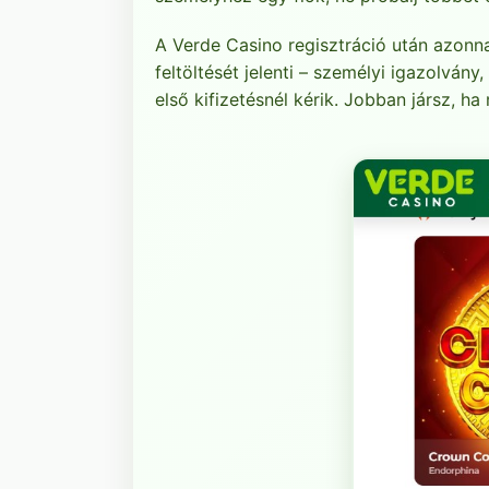
A Verde Casino regisztráció után azonn
feltöltését jelenti – személyi igazolvá
első kifizetésnél kérik. Jobban jársz, ha 