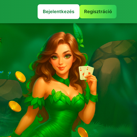
Bejelentkezés
Regisztráció