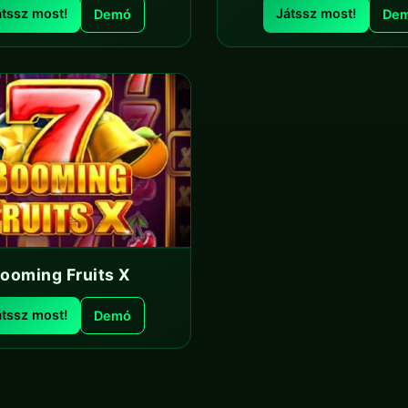
átssz most!
Játssz most!
Demó
De
ooming Fruits X
átssz most!
Demó