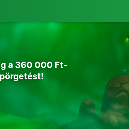
eg a 360 000 Ft-
pörgetést!