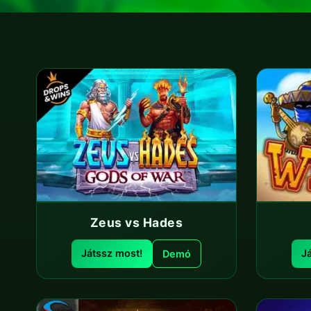
Zeus vs Hades
Játssz most!
J
Demó