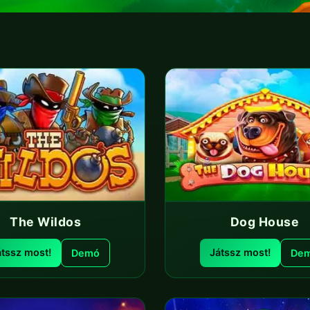
The Wildos
Dog House
átssz most!
Játssz most!
Demó
De