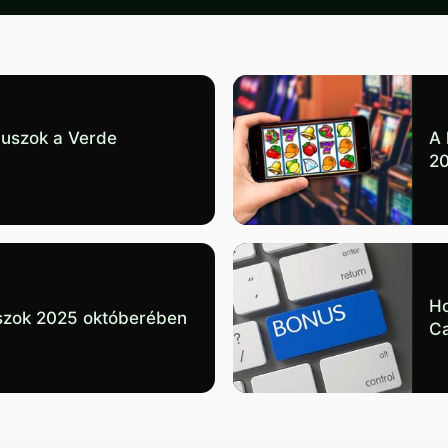
nuszok a Verde
A 
2
Ho
szok 2025 októberében
C