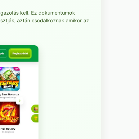
 igazolás kell. Ez dokumentumok
lasztják, aztán csodálkoznak amikor az