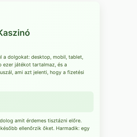
Kaszinó
l a dolgokat: desktop, mobil, tablet,
 ezer játékot tartalmaz, és a
ál, ami azt jelenti, hogy a fizetési
 dolog amit érdemes tisztázni előre.
t később ellenőrzik őket. Harmadik: egy