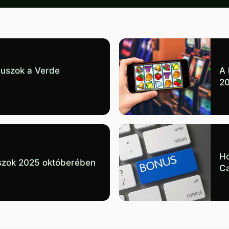
nuszok a Verde
A 
2
Ho
szok 2025 októberében
C