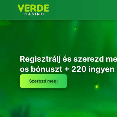
Regisztrálj és szerezd m
os bónuszt + 220 ingyen 
Szerezd meg!