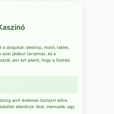
Kaszinó
l a dolgokat: desktop, mobil, tablet,
 ezer játékot tartalmaz, és a
ál, ami azt jelenti, hogy a fizetési
 dolog amit érdemes tisztázni előre.
t később ellenőrzik őket. Harmadik: egy