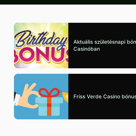
Aktuális születésnapi bó
Casinóban
Friss Verde Casino bónu