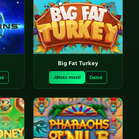
Big Fat Turkey
Játssz most!
mó
Demó