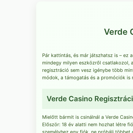
Verde 
Pár kattintás, és már játszhatsz is – ez 
mindegy milyen eszközről csatlakozol, a
regisztráció sem vesz igénybe több mint
módok, a támogatás és a promóciók is 
Verde Casino Regisztrác
Mielőtt bármit is csinálnál a Verde Casin
Először: 18 év alatti nem hozhat létre 
személyhez egy fiók, ne próbálj többet c