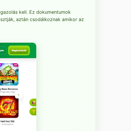
 igazolás kell. Ez dokumentumok
lasztják, aztán csodálkoznak amikor az