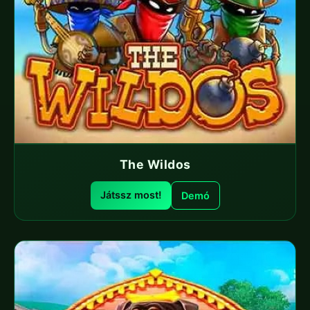
The Wildos
Játssz most!
Demó