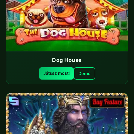
Dog House
Játssz most!
Demó