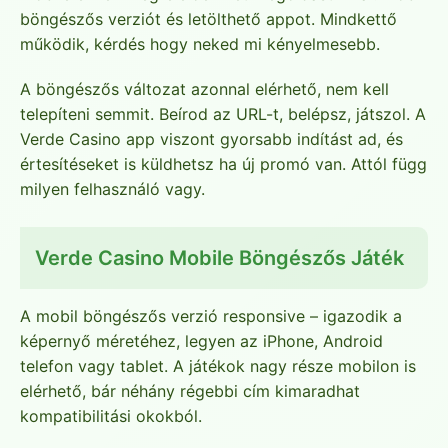
böngészős verziót és letölthető appot. Mindkettő
működik, kérdés hogy neked mi kényelmesebb.
A böngészős változat azonnal elérhető, nem kell
telepíteni semmit. Beírod az URL-t, belépsz, játszol. A
Verde Casino app viszont gyorsabb indítást ad, és
értesítéseket is küldhetsz ha új promó van. Attól függ
milyen felhasználó vagy.
Verde Casino Mobile Böngészős Játék
A mobil böngészős verzió responsive – igazodik a
képernyő méretéhez, legyen az iPhone, Android
telefon vagy tablet. A játékok nagy része mobilon is
elérhető, bár néhány régebbi cím kimaradhat
kompatibilitási okokból.