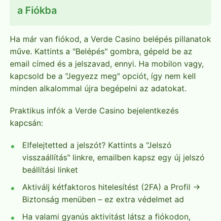
a Fiókba
Ha már van fiókod, a Verde Casino belépés pillanatok
műve. Kattints a "Belépés" gombra, gépeld be az
email címed és a jelszavad, ennyi. Ha mobilon vagy,
kapcsold be a "Jegyezz meg" opciót, így nem kell
minden alkalommal újra begépelni az adatokat.
Praktikus infók a Verde Casino bejelentkezés
kapcsán:
Elfelejtetted a jelszót? Kattints a "Jelszó
visszaállítás" linkre, emailben kapsz egy új jelszó
beállítási linket
Aktiválj kétfaktoros hitelesítést (2FA) a Profil →
Biztonság menüben – ez extra védelmet ad
Ha valami gyanús aktivitást látsz a fiókodon,