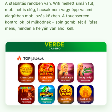
A stabilitás rendben van. Wifi mellett simán fut,
mobilnet is elég, hacsak nem vagy épp valami
alagútban mobilozás közben. A touchscreen
kontrollok jól működnek – spin gomb, tét állítása,
menü, minden a helyén van ahol kell.