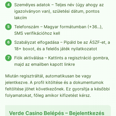
Személyes adatok – Teljes név (úgy ahogy az
igazolványon van), születési dátum, pontos
lakcím
Telefonszám – Magyar formátumban (+36...),
SMS verifikációhoz kell
Szabályzat elfogadása – Pipáld be az ÁSZF-et, a
18+ boxot, és a felelős játék nyilatkozatot
Fiók aktiválása – Kattints a regisztráció gombra,
majd az emailben kapott linkre
Miután regisztráltál, automatikusan be vagy
jelentkezve. A profil kitöltése és a dokumentumok
feltöltése jöhet következőnek. Ez gyorsítja a későbbi
folyamatokat, főleg amikor kifizetést kérsz.
Verde Casino Belépés – Bejelentkezés