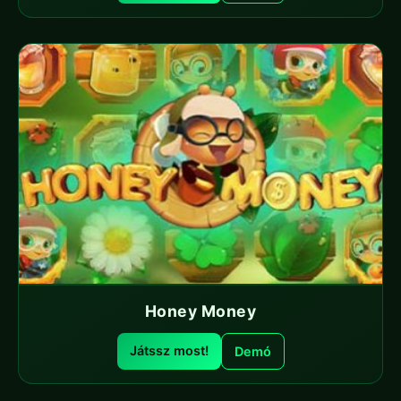
Honey Money
Játssz most!
Demó