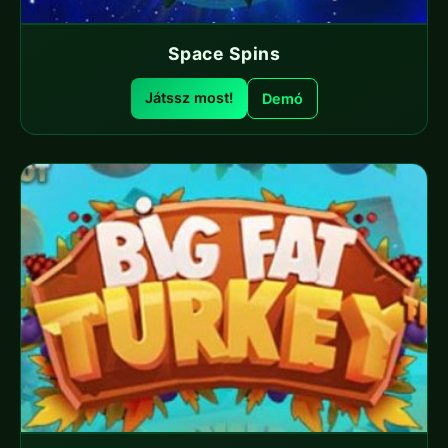
Space Spins
Játssz most!
Demó