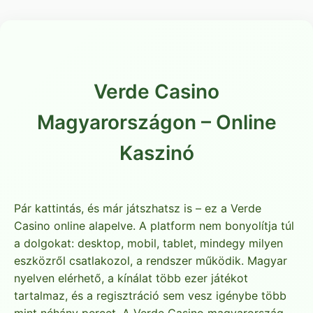
Verde Casino
Magyarországon – Online
Kaszinó
Pár kattintás, és már játszhatsz is – ez a Verde
Casino online alapelve. A platform nem bonyolítja túl
a dolgokat: desktop, mobil, tablet, mindegy milyen
eszközről csatlakozol, a rendszer működik. Magyar
nyelven elérhető, a kínálat több ezer játékot
tartalmaz, és a regisztráció sem vesz igénybe több
mint néhány percet. A Verde Casino magyarország