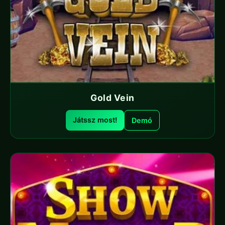
Gold Vein
Játssz most!
Demó