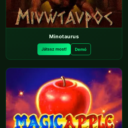
Minotaurus
Játssz most!
Demó