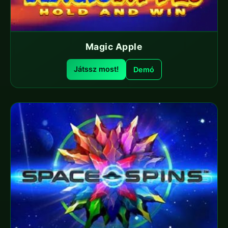
Magic Apple
Játssz most!
Demó