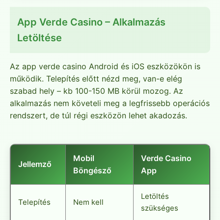
App Verde Casino – Alkalmazás
Letöltése
Az app verde casino Android és iOS eszközökön is
működik. Telepítés előtt nézd meg, van-e elég
szabad hely – kb 100-150 MB körül mozog. Az
alkalmazás nem követeli meg a legfrissebb operációs
rendszert, de túl régi eszközön lehet akadozás.
Mobil
Verde Casino
Jellemző
Böngésző
App
Letöltés
Telepítés
Nem kell
szükséges