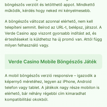
böngészős verziót és letölthető appot. Mindkettő
működik, kérdés hogy neked mi kényelmesebb.
A böngészős változat azonnal elérhető, nem kell
telepíteni semmit. Beírod az URL-t, belépsz, játszol. A
Verde Casino app viszont gyorsabb indítást ad, és
értesítéseket is küldhetsz ha új promó van. Attól függ
milyen felhasználó vagy.
Verde Casino Mobile Böngészős Játék
A mobil böngészős verzió responsive – igazodik a
képernyő méretéhez, legyen az iPhone, Android
telefon vagy tablet. A játékok nagy része mobilon is
elérhető, bár néhány régebbi cím kimaradhat
kompatibilitási okokból.