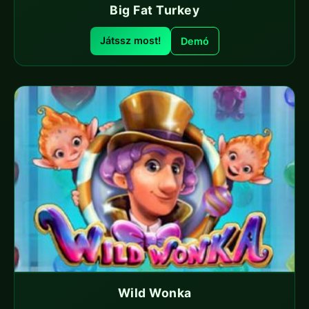
Big Fat Turkey
Játssz most!
Demó
Wild Wonka