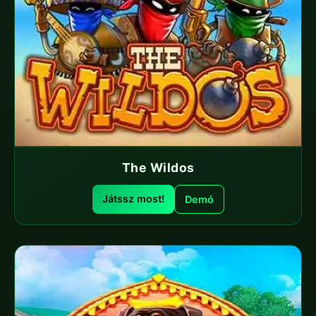
The Wildos
Játssz most!
Demó