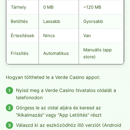
Tárhely
0 MB
~120 MB
Betöltés
Lassabb
Gyorsabb
Értesítések
Nincs
Van
Manuális (app
Frissítés
Automatikus
store)
Hogyan töltheted le a Verde Casino appot:
Nyisd meg a Verde Casino hivatalos oldalát a
telefonodon
Görgess le az oldal aljára és keresd az
"Alkalmazás" vagy "App Letöltés" részt
Válaszd ki az eszközödhöz illő verziót (Android