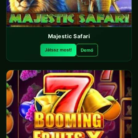
Majestic Safari
Játssz most!
Demó