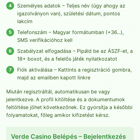
Személyes adatok – Teljes név (úgy ahogy az
igazolványon van), születési dátum, pontos
lakcím
Telefonszám – Magyar formátumban (+36...),
SMS verifikációhoz kell
Szabályzat elfogadása – Pipáld be az ÁSZF-et, a
18+ boxot, és a felelős játék nyilatkozatot
Fiók aktiválása – Kattints a regisztráció gombra,
majd az emailben kapott linkre
Miután regisztráltál, automatikusan be vagy
jelentkezve. A profil kitöltése és a dokumentumok
feltöltése jöhet következőnek. Ez gyorsítja a későbbi
folyamatokat, főleg amikor kifizetést kérsz.
Verde Casino Belépés – Bejelentkezés