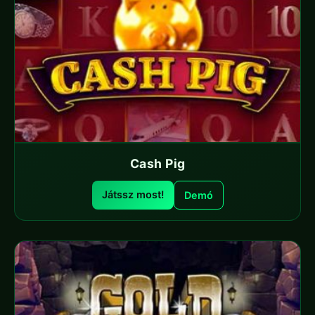
Cash Pig
Játssz most!
Demó