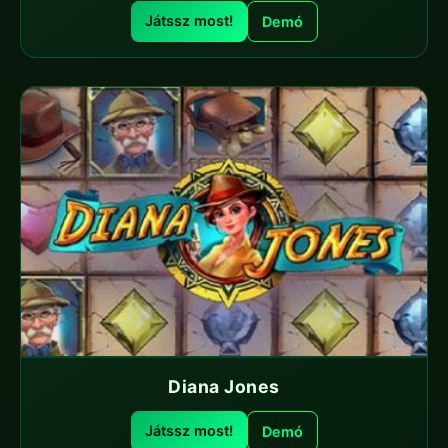
Játssz most!
Demó
Diana Jones
Játssz most!
Demó