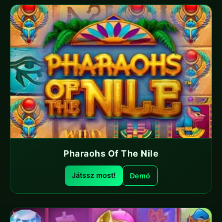
Pharaohs Of The Nile
Játssz most!
Demó