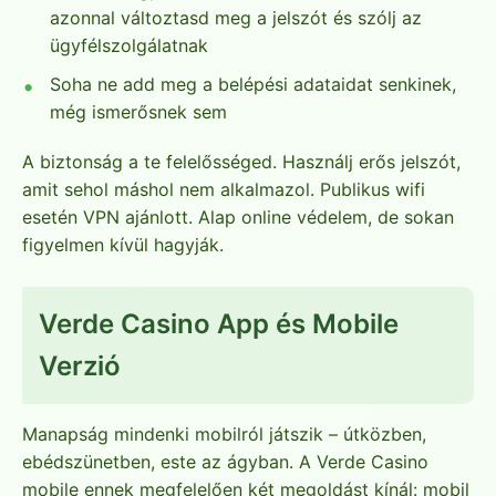
azonnal változtasd meg a jelszót és szólj az
ügyfélszolgálatnak
Soha ne add meg a belépési adataidat senkinek,
még ismerősnek sem
A biztonság a te felelősséged. Használj erős jelszót,
amit sehol máshol nem alkalmazol. Publikus wifi
esetén VPN ajánlott. Alap online védelem, de sokan
figyelmen kívül hagyják.
Verde Casino App és Mobile
Verzió
Manapság mindenki mobilról játszik – útközben,
ebédszünetben, este az ágyban. A Verde Casino
mobile ennek megfelelően két megoldást kínál: mobil