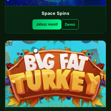
Space Spins
Játssz most!
Demó