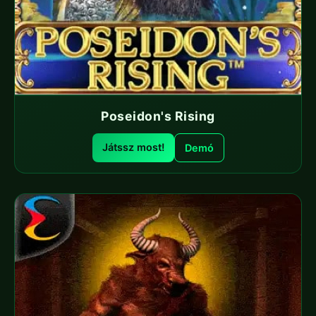
Poseidon's Rising
Játssz most!
Demó