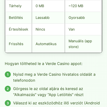
Tárhely
0 MB
~120 MB
Betöltés
Lassabb
Gyorsabb
Értesítések
Nincs
Van
Manuális (app
Frissítés
Automatikus
store)
Hogyan töltheted le a Verde Casino appot:
Nyisd meg a Verde Casino hivatalos oldalát a
telefonodon
Görgess le az oldal aljára és keresd az
"Alkalmazás" vagy "App Letöltés" részt
Válaszd ki az eszközödhöz illő verziót (Android