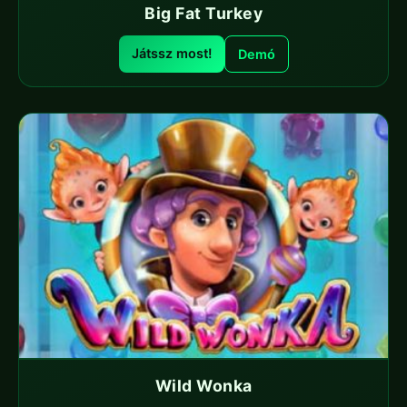
Big Fat Turkey
Játssz most!
Demó
Wild Wonka