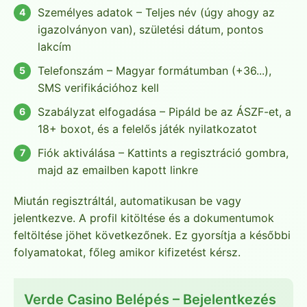
Személyes adatok – Teljes név (úgy ahogy az
igazolványon van), születési dátum, pontos
lakcím
Telefonszám – Magyar formátumban (+36...),
SMS verifikációhoz kell
Szabályzat elfogadása – Pipáld be az ÁSZF-et, a
18+ boxot, és a felelős játék nyilatkozatot
Fiók aktiválása – Kattints a regisztráció gombra,
majd az emailben kapott linkre
Miután regisztráltál, automatikusan be vagy
jelentkezve. A profil kitöltése és a dokumentumok
feltöltése jöhet következőnek. Ez gyorsítja a későbbi
folyamatokat, főleg amikor kifizetést kérsz.
Verde Casino Belépés – Bejelentkezés