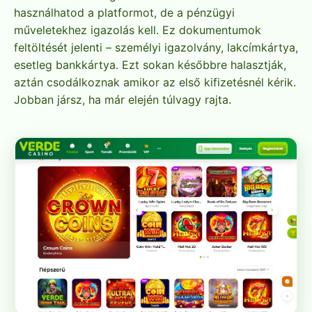
használhatod a platformot, de a pénzügyi
műveletekhez igazolás kell. Ez dokumentumok
feltöltését jelenti – személyi igazolvány, lakcímkártya,
esetleg bankkártya. Ezt sokan későbbre halasztják,
aztán csodálkoznak amikor az első kifizetésnél kérik.
Jobban jársz, ha már elején túlvagy rajta.