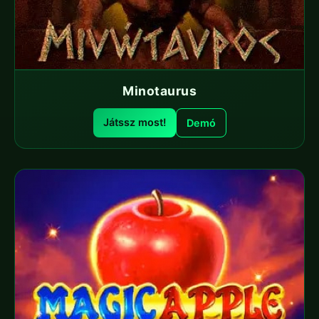
Minotaurus
Játssz most!
Demó