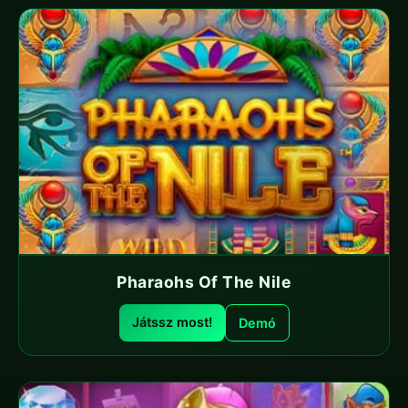
Pharaohs Of The Nile
Játssz most!
Demó