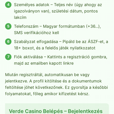
Személyes adatok – Teljes név (úgy ahogy az
igazolványon van), születési dátum, pontos
lakcím
Telefonszám – Magyar formátumban (+36...),
SMS verifikációhoz kell
Szabályzat elfogadása – Pipáld be az ÁSZF-et, a
18+ boxot, és a felelős játék nyilatkozatot
Fiók aktiválása – Kattints a regisztráció gombra,
majd az emailben kapott linkre
Miután regisztráltál, automatikusan be vagy
jelentkezve. A profil kitöltése és a dokumentumok
feltöltése jöhet következőnek. Ez gyorsítja a későbbi
folyamatokat, főleg amikor kifizetést kérsz.
Verde Casino Belépés – Bejelentkezés