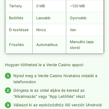
Tárhely
0 MB
~120 MB
Betöltés
Lassabb
Gyorsabb
Értesítések
Nincs
Van
Manuális (app
Frissítés
Automatikus
store)
Hogyan töltheted le a Verde Casino appot:
Nyisd meg a Verde Casino hivatalos oldalát a
telefonodon
Görgess le az oldal aljára és keresd az
"Alkalmazás" vagy "App Letöltés" részt
Válaszd ki az eszközödhöz illő verziót (Android