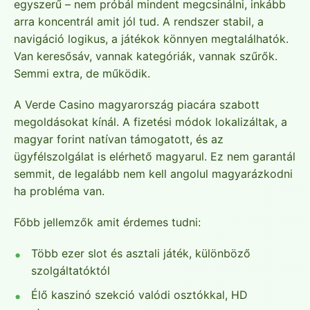
egyszerű – nem próbál mindent megcsinálni, inkább
arra koncentrál amit jól tud. A rendszer stabil, a
navigáció logikus, a játékok könnyen megtalálhatók.
Van keresősáv, vannak kategóriák, vannak szűrők.
Semmi extra, de működik.
A Verde Casino magyarország piacára szabott
megoldásokat kínál. A fizetési módok lokalizáltak, a
magyar forint natívan támogatott, és az
ügyfélszolgálat is elérhető magyarul. Ez nem garantál
semmit, de legalább nem kell angolul magyarázkodni
ha probléma van.
Főbb jellemzők amit érdemes tudni:
Több ezer slot és asztali játék, különböző
szolgáltatóktól
Élő kaszinó szekció valódi osztókkal, HD