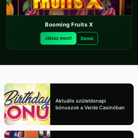
Booming Fruits X
Játssz most!
Demó
Aktuális születésnapi
bónuszok a Verde Casinóban