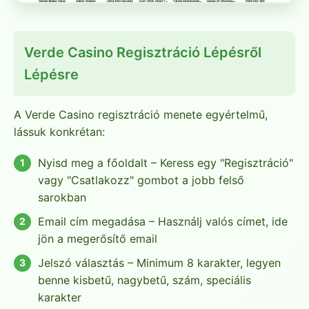
Verde Casino Regisztráció Lépésről
Lépésre
A Verde Casino regisztráció menete egyértelmű,
lássuk konkrétan:
Nyisd meg a főoldalt – Keress egy "Regisztráció"
vagy "Csatlakozz" gombot a jobb felső
sarokban
Email cím megadása – Használj valós címet, ide
jön a megerősítő email
Jelszó választás – Minimum 8 karakter, legyen
benne kisbetű, nagybetű, szám, speciális
karakter