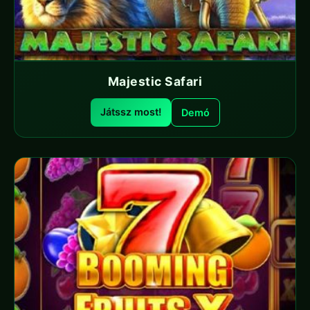
Majestic Safari
Játssz most!
Demó