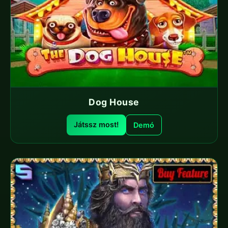
Dog House
Játssz most!
Demó