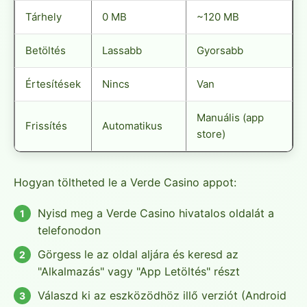
Tárhely
0 MB
~120 MB
Betöltés
Lassabb
Gyorsabb
Értesítések
Nincs
Van
Manuális (app
Frissítés
Automatikus
store)
Hogyan töltheted le a Verde Casino appot:
Nyisd meg a Verde Casino hivatalos oldalát a
telefonodon
Görgess le az oldal aljára és keresd az
"Alkalmazás" vagy "App Letöltés" részt
Válaszd ki az eszközödhöz illő verziót (Android