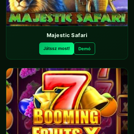
Majestic Safari
Játssz most!
Demó