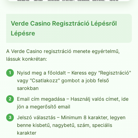
Verde Casino Regisztráció Lépésről
Lépésre
A Verde Casino regisztráció menete egyértelmű,
lássuk konkrétan:
Nyisd meg a főoldalt – Keress egy "Regisztráció"
vagy "Csatlakozz" gombot a jobb felső
sarokban
Email cím megadása – Használj valós címet, ide
jön a megerősítő email
Jelszó választás – Minimum 8 karakter, legyen
benne kisbetű, nagybetű, szám, speciális
karakter