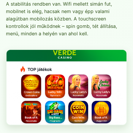
A stabilitás rendben van. Wifi mellett simán fut,
mobilnet is elég, hacsak nem vagy épp valami
alagútban mobilozás közben. A touchscreen
kontrollok jól működnek – spin gomb, tét állítása,
menü, minden a helyén van ahol kell.