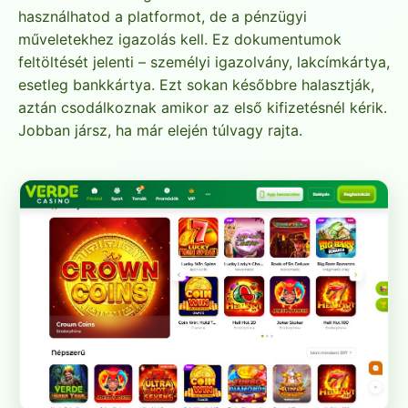
használhatod a platformot, de a pénzügyi
műveletekhez igazolás kell. Ez dokumentumok
feltöltését jelenti – személyi igazolvány, lakcímkártya,
esetleg bankkártya. Ezt sokan későbbre halasztják,
aztán csodálkoznak amikor az első kifizetésnél kérik.
Jobban jársz, ha már elején túlvagy rajta.