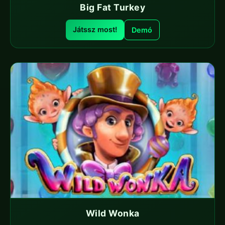
Big Fat Turkey
Játssz most!
Demó
Wild Wonka