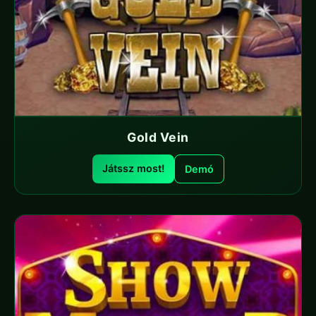
Gold Vein
Játssz most!
Demó