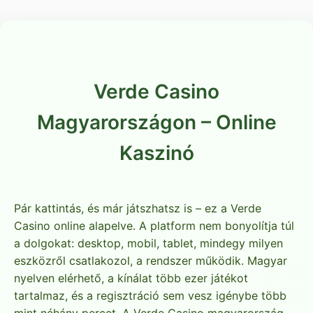
Verde Casino
Magyarországon – Online
Kaszinó
Pár kattintás, és már játszhatsz is – ez a Verde
Casino online alapelve. A platform nem bonyolítja túl
a dolgokat: desktop, mobil, tablet, mindegy milyen
eszközről csatlakozol, a rendszer működik. Magyar
nyelven elérhető, a kínálat több ezer játékot
tartalmaz, és a regisztráció sem vesz igénybe több
mint néhány percet. A Verde Casino magyarország