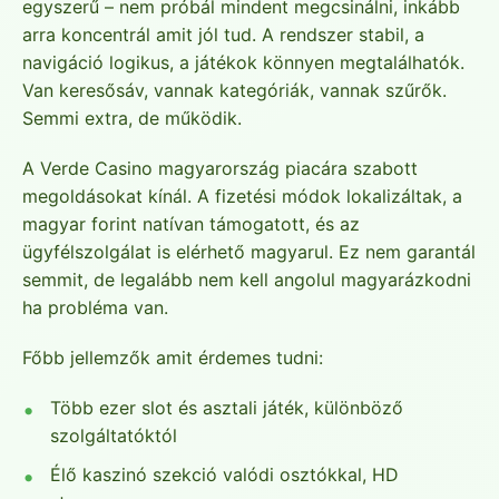
egyszerű – nem próbál mindent megcsinálni, inkább
arra koncentrál amit jól tud. A rendszer stabil, a
navigáció logikus, a játékok könnyen megtalálhatók.
Van keresősáv, vannak kategóriák, vannak szűrők.
Semmi extra, de működik.
A Verde Casino magyarország piacára szabott
megoldásokat kínál. A fizetési módok lokalizáltak, a
magyar forint natívan támogatott, és az
ügyfélszolgálat is elérhető magyarul. Ez nem garantál
semmit, de legalább nem kell angolul magyarázkodni
ha probléma van.
Főbb jellemzők amit érdemes tudni:
Több ezer slot és asztali játék, különböző
szolgáltatóktól
Élő kaszinó szekció valódi osztókkal, HD