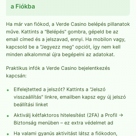
a Fiókba
Ha már van fiókod, a Verde Casino belépés pillanatok
műve. Kattints a "Belépés" gombra, gépeld be az
email címed és a jelszavad, ennyi. Ha mobilon vagy,
kapcsold be a "Jegyezz meg" opciót, így nem kell
minden alkalommal újra begépelni az adatokat.
Praktikus infók a Verde Casino bejelentkezés
kapcsán:
Elfelejtetted a jelszót? Kattints a "Jelszó
visszaállítás" linkre, emailben kapsz egy új jelszó
beállítási linket
Aktiválj kétfaktoros hitelesítést (2FA) a Profil →
Biztonság menüben – ez extra védelmet ad
Ha valami gyanús aktivitást látsz a fiókodon,