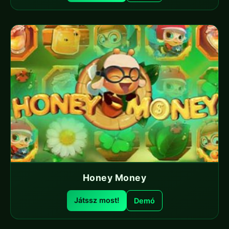
Honey Money
Játssz most!
Demó