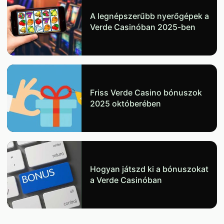
A legnépszerűbb nyerőgépek a
Verde Casinóban 2025-ben
Friss Verde Casino bónuszok
2025 októberében
Hogyan játszd ki a bónuszokat
a Verde Casinóban