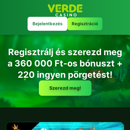
Bejelentkezés
Regisztráció
Regisztrálj és szerezd meg
a 360 000 Ft-os bónuszt +
220 ingyen pörgetést!
Szerezd meg!