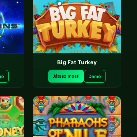
Big Fat Turkey
Játssz most!
mó
Demó