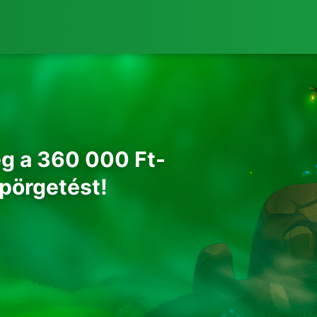
eg a 360 000 Ft-
pörgetést!