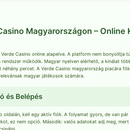
Casino Magyarországon – Online 
a Verde Casino online alapelve. A platform nem bonyolítja tú
 rendszer működik. Magyar nyelven elérhető, a kínálat több
 néhány percet. A Verde Casino magyarország piacára fókusz
relevánsak magyar játékosok számára.
ió és Belépés
o oldalán, kell egy aktív fiók. A folyamat gyors, de van pár
fiókot, ez nem opció. Második: valós adatokat adj meg, mer
sinálni.