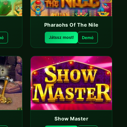
Pharaohs Of The Nile
Játssz most!
mó
Demó
Show Master