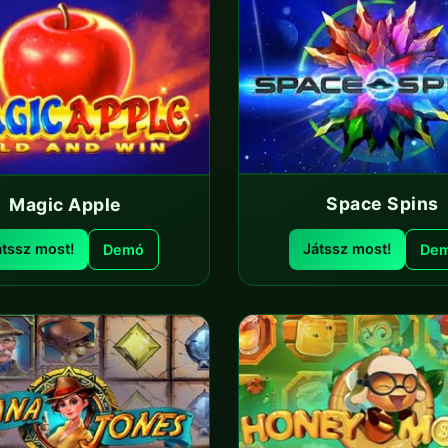
Space Spins
Magic Apple
Játssz most!
átssz most!
De
Demó