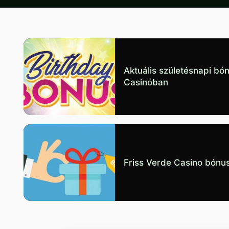
Aktuális születésnapi bó
Casinóban
Friss Verde Casino bónu