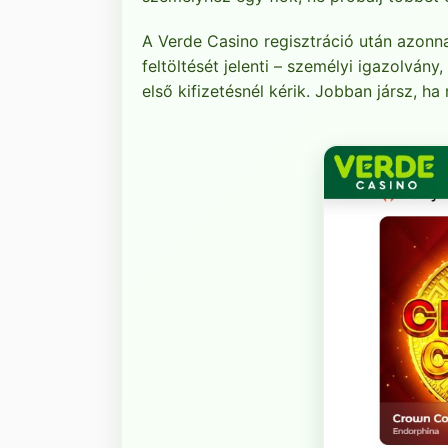
A Verde Casino regisztráció után azonn
feltöltését jelenti – személyi igazolvá
első kifizetésnél kérik. Jobban jársz, ha 