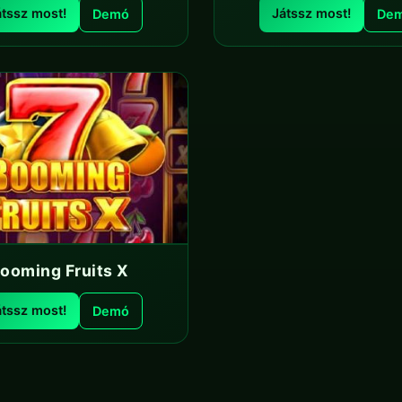
átssz most!
Játssz most!
Demó
De
ooming Fruits X
átssz most!
Demó