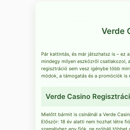
Verde 
Pár kattintás, és már játszhatsz is – ez 
mindegy milyen eszközről csatlakozol, a
regisztráció sem vesz igénybe több mint
módok, a támogatás és a promóciók is 
Verde Casino Regisztrác
Mielőtt bármit is csinálnál a Verde Casin
Először: 18 év alatti nem hozhat létre 
személyhez egy fiók, ne próbálj többet c