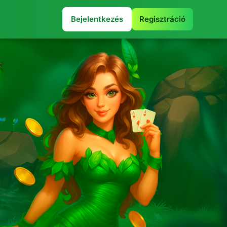
Bejelentkezés
Regisztráció