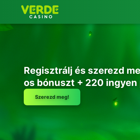
Regisztrálj és szerezd m
os bónuszt + 220 ingyen 
Szerezd meg!