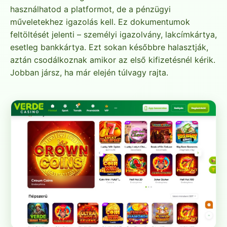
használhatod a platformot, de a pénzügyi
műveletekhez igazolás kell. Ez dokumentumok
feltöltését jelenti – személyi igazolvány, lakcímkártya,
esetleg bankkártya. Ezt sokan későbbre halasztják,
aztán csodálkoznak amikor az első kifizetésnél kérik.
Jobban jársz, ha már elején túlvagy rajta.