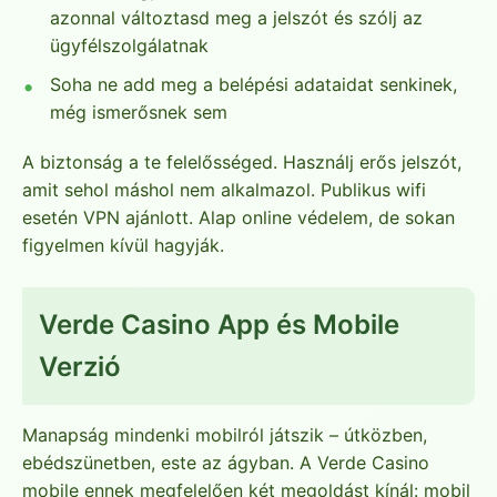
azonnal változtasd meg a jelszót és szólj az
ügyfélszolgálatnak
Soha ne add meg a belépési adataidat senkinek,
még ismerősnek sem
A biztonság a te felelősséged. Használj erős jelszót,
amit sehol máshol nem alkalmazol. Publikus wifi
esetén VPN ajánlott. Alap online védelem, de sokan
figyelmen kívül hagyják.
Verde Casino App és Mobile
Verzió
Manapság mindenki mobilról játszik – útközben,
ebédszünetben, este az ágyban. A Verde Casino
mobile ennek megfelelően két megoldást kínál: mobil