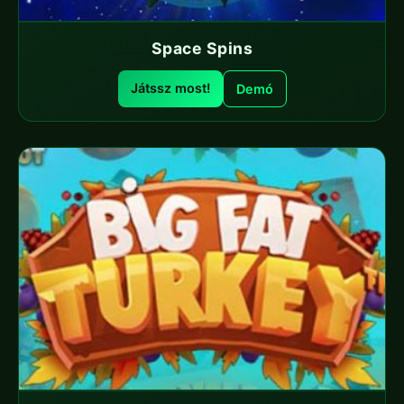
Space Spins
Játssz most!
Demó