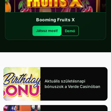
Booming Fruits X
Játssz most!
Demó
Aktuális születésnapi
bónuszok a Verde Casinóban