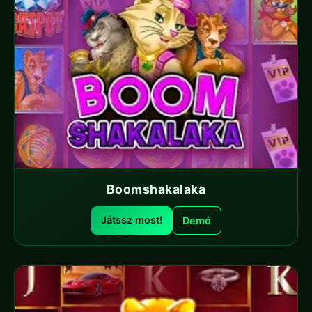
Boomshakalaka
Játssz most!
Demó