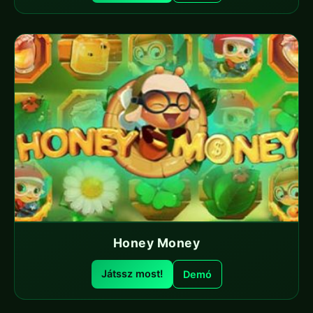
Honey Money
Játssz most!
Demó