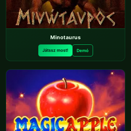
Minotaurus
Játssz most!
Demó