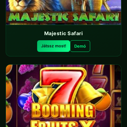
Majestic Safari
Játssz most!
Demó