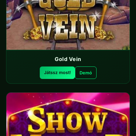
Gold Vein
Játssz most!
Demó