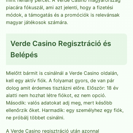
piacára fókuszál, ami azt jelenti, hogy a fizetési
módok, a támogatás és a promóciók is relevánsak
magyar játékosok számára.
Verde Casino Regisztráció és
Belépés
Mielőtt bármit is csinálnál a Verde Casino oldalán,
kell egy aktív fiók. A folyamat gyors, de van pár
dolog amit érdemes tisztázni előre. Először: 18 év
alatti nem hozhat létre fiókot, ez nem opció.
Második: valós adatokat adj meg, mert később
ellenőrzik őket. Harmadik: egy személyhez egy fiók,
ne próbálj többet csinálni.
A Verde Casino regisztráció után azonnal