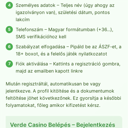
Személyes adatok – Teljes név (úgy ahogy az
igazolványon van), születési dátum, pontos
lakcím
Telefonszám – Magyar formátumban (+36...),
SMS verifikációhoz kell
Szabályzat elfogadása – Pipáld be az ÁSZF-et, a
18+ boxot, és a felelős játék nyilatkozatot
Fiók aktiválása – Kattints a regisztráció gombra,
majd az emailben kapott linkre
Miután regisztráltál, automatikusan be vagy
jelentkezve. A profil kitöltése és a dokumentumok
feltöltése jöhet következőnek. Ez gyorsítja a későbbi
folyamatokat, főleg amikor kifizetést kérsz.
Verde Casino Belépés – Bejelentkezés