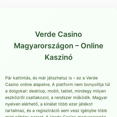
Verde Casino
Magyarországon – Online
Kaszinó
Pár kattintás, és már játszhatsz is – ez a Verde
Casino online alapelve. A platform nem bonyolítja túl
a dolgokat: desktop, mobil, tablet, mindegy milyen
eszközről csatlakozol, a rendszer működik. Magyar
nyelven elérhető, a kínálat több ezer játékot
tartalmaz, és a regisztráció sem vesz igénybe több
mint néhány percet. A Verde Casino magyarország