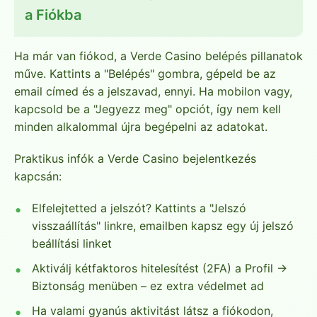
a Fiókba
Ha már van fiókod, a Verde Casino belépés pillanatok
műve. Kattints a "Belépés" gombra, gépeld be az
email címed és a jelszavad, ennyi. Ha mobilon vagy,
kapcsold be a "Jegyezz meg" opciót, így nem kell
minden alkalommal újra begépelni az adatokat.
Praktikus infók a Verde Casino bejelentkezés
kapcsán:
Elfelejtetted a jelszót? Kattints a "Jelszó
visszaállítás" linkre, emailben kapsz egy új jelszó
beállítási linket
Aktiválj kétfaktoros hitelesítést (2FA) a Profil →
Biztonság menüben – ez extra védelmet ad
Ha valami gyanús aktivitást látsz a fiókodon,