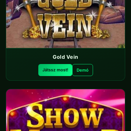
Gold Vein
Játssz most!
Demó