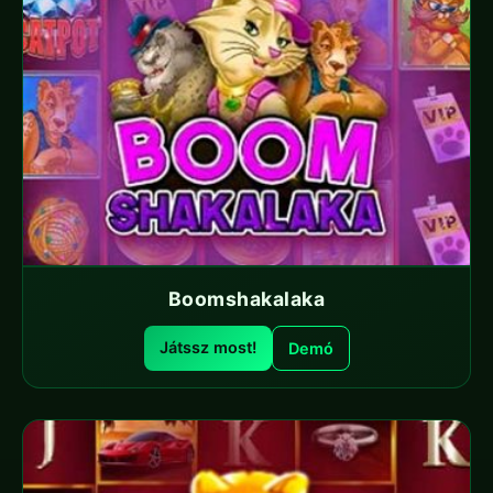
Boomshakalaka
Játssz most!
Demó