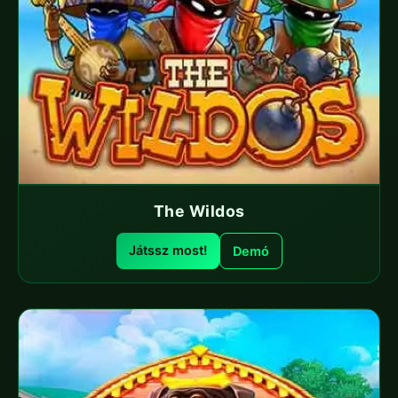
The Wildos
Játssz most!
Demó