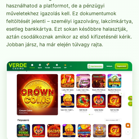
használhatod a platformot, de a pénzügyi
műveletekhez igazolás kell. Ez dokumentumok
feltöltését jelenti – személyi igazolvány, lakcímkártya,
esetleg bankkártya. Ezt sokan későbbre halasztják,
aztán csodálkoznak amikor az első kifizetésnél kérik.
Jobban jársz, ha már elején túlvagy rajta.