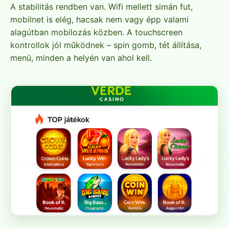
A stabilitás rendben van. Wifi mellett simán fut,
mobilnet is elég, hacsak nem vagy épp valami
alagútban mobilozás közben. A touchscreen
kontrollok jól működnek – spin gomb, tét állítása,
menü, minden a helyén van ahol kell.