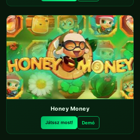
Honey Money
Játssz most!
Demó