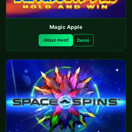
Magic Apple
Játssz most!
Demó