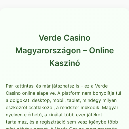
Verde Casino
Magyarországon – Online
Kaszinó
Pár kattintás, és már játszhatsz is – ez a Verde
Casino online alapelve. A platform nem bonyolítja túl
a dolgokat: desktop, mobil, tablet, mindegy milyen
eszközről csatlakozol, a rendszer működik. Magyar
nyelven elérhető, a kínálat több ezer játékot
tartalmaz, és a regisztráció sem vesz igénybe több
mint néhány percet. A Verde Casino magyarország