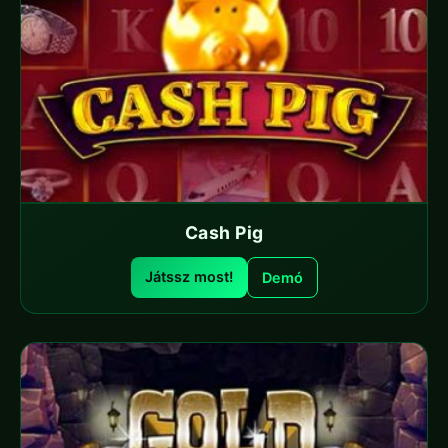
Cash Pig
Játssz most!
Demó