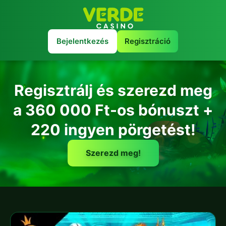
Bejelentkezés
Regisztráció
Regisztrálj és szerezd meg
a 360 000 Ft-os bónuszt +
220 ingyen pörgetést!
Szerezd meg!