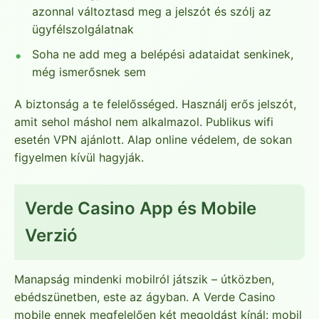
azonnal változtasd meg a jelszót és szólj az
ügyfélszolgálatnak
Soha ne add meg a belépési adataidat senkinek,
még ismerősnek sem
A biztonság a te felelősséged. Használj erős jelszót,
amit sehol máshol nem alkalmazol. Publikus wifi
esetén VPN ajánlott. Alap online védelem, de sokan
figyelmen kívül hagyják.
Verde Casino App és Mobile
Verzió
Manapság mindenki mobilról játszik – útközben,
ebédszünetben, este az ágyban. A Verde Casino
mobile ennek megfelelően két megoldást kínál: mobil