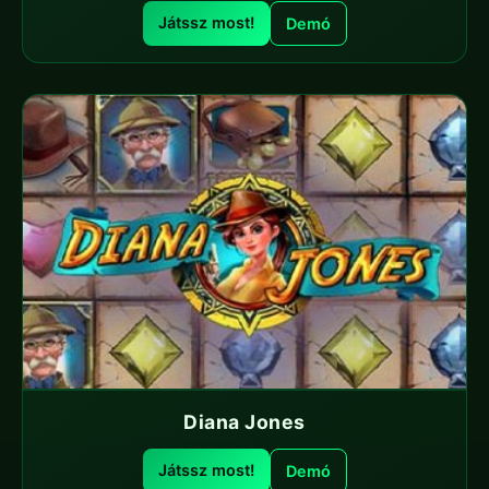
Játssz most!
Demó
Diana Jones
Játssz most!
Demó