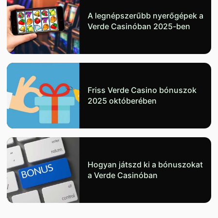
A legnépszerűbb nyerőgépek a
Verde Casinóban 2025-ben
Friss Verde Casino bónuszok
2025 októberében
Hogyan játszd ki a bónuszokat
a Verde Casinóban