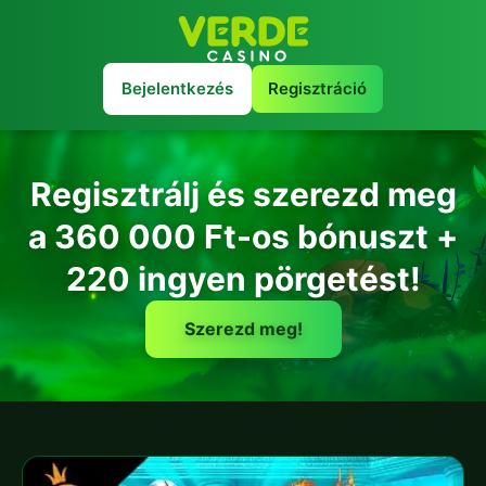
Bejelentkezés
Regisztráció
Regisztrálj és szerezd meg
a 360 000 Ft-os bónuszt +
220 ingyen pörgetést!
Szerezd meg!