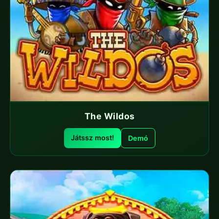
The Wildos
Játssz most!
Demó