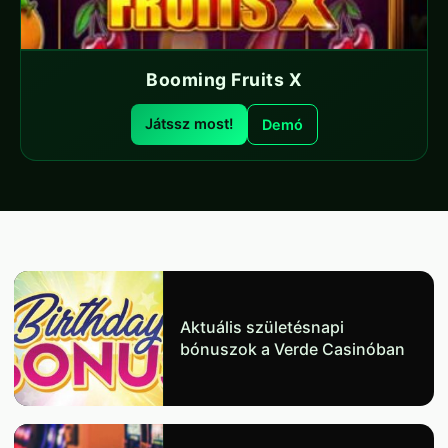
Booming Fruits X
Játssz most!
Demó
Aktuális születésnapi
bónuszok a Verde Casinóban