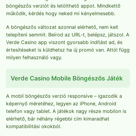
böngészős verziót és letölthető appot. Mindkettő
működik, kérdés hogy neked mi kényelmesebb.
A böngészős változat azonnal elérhető, nem kell
telepíteni semmit. Beírod az URL-t, belépsz, játszol. A
Verde Casino app viszont gyorsabb indítást ad, és
értesítéseket is küldhetsz ha új promó van. Attól függ
milyen felhasználó vagy.
Verde Casino Mobile Böngészős Játék
A mobil böngészős verzió responsive – igazodik a
képernyő méretéhez, legyen az iPhone, Android
telefon vagy tablet. A játékok nagy része mobilon is
elérhető, bár néhány régebbi cím kimaradhat
kompatibilitási okokból.