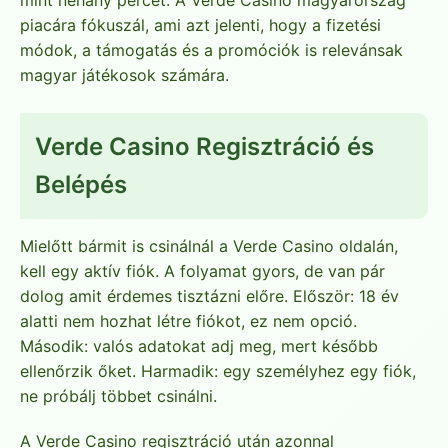
piacára fókuszál, ami azt jelenti, hogy a fizetési
módok, a támogatás és a promóciók is relevánsak
magyar játékosok számára.
Verde Casino Regisztráció és
Belépés
Mielőtt bármit is csinálnál a Verde Casino oldalán,
kell egy aktív fiók. A folyamat gyors, de van pár
dolog amit érdemes tisztázni előre. Először: 18 év
alatti nem hozhat létre fiókot, ez nem opció.
Második: valós adatokat adj meg, mert később
ellenőrzik őket. Harmadik: egy személyhez egy fiók,
ne próbálj többet csinálni.
A Verde Casino regisztráció után azonnal