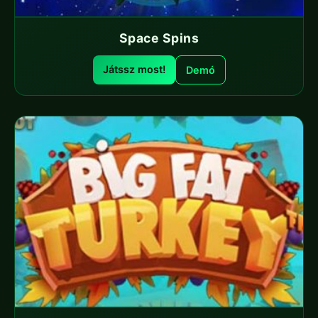
Space Spins
Játssz most!
Demó