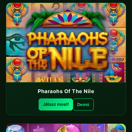
Pharaohs Of The Nile
Játssz most!
Demó