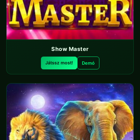
Show Master
Játssz most!
Demó