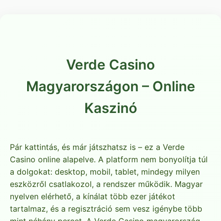
Verde Casino
Magyarországon – Online
Kaszinó
Pár kattintás, és már játszhatsz is – ez a Verde
Casino online alapelve. A platform nem bonyolítja túl
a dolgokat: desktop, mobil, tablet, mindegy milyen
eszközről csatlakozol, a rendszer működik. Magyar
nyelven elérhető, a kínálat több ezer játékot
tartalmaz, és a regisztráció sem vesz igénybe több
mint néhány percet. A Verde Casino magyarország