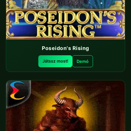
Poseidon's Rising
Játssz most!
Demó