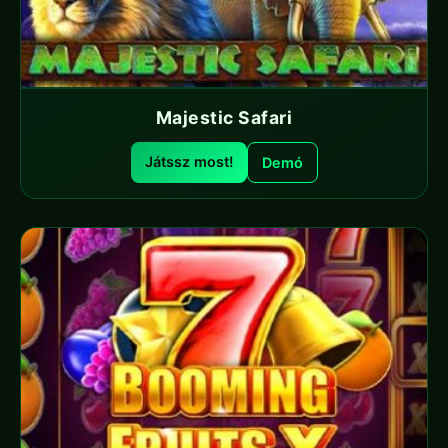
Majestic Safari
Játssz most!
Demó