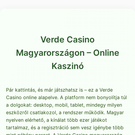
Verde Casino
Magyarországon – Online
Kaszinó
Pár kattintás, és már játszhatsz is – ez a Verde
Casino online alapelve. A platform nem bonyolítja túl
a dolgokat: desktop, mobil, tablet, mindegy milyen
eszközről csatlakozol, a rendszer működik. Magyar
nyelven elérhető, a kínálat több ezer játékot
tartalmaz, és a regisztráció sem vesz igénybe több
mint néhány percet. A Verde Casino magyarország