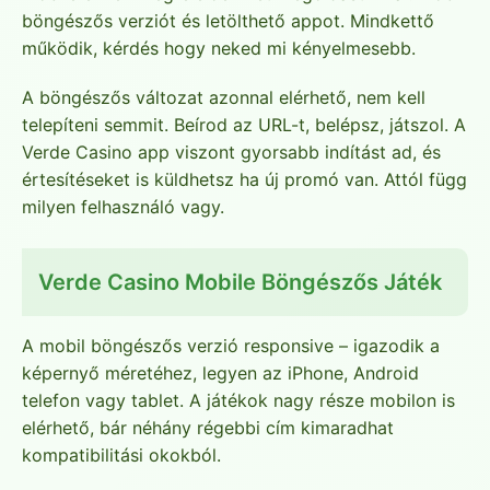
böngészős verziót és letölthető appot. Mindkettő
működik, kérdés hogy neked mi kényelmesebb.
A böngészős változat azonnal elérhető, nem kell
telepíteni semmit. Beírod az URL-t, belépsz, játszol. A
Verde Casino app viszont gyorsabb indítást ad, és
értesítéseket is küldhetsz ha új promó van. Attól függ
milyen felhasználó vagy.
Verde Casino Mobile Böngészős Játék
A mobil böngészős verzió responsive – igazodik a
képernyő méretéhez, legyen az iPhone, Android
telefon vagy tablet. A játékok nagy része mobilon is
elérhető, bár néhány régebbi cím kimaradhat
kompatibilitási okokból.