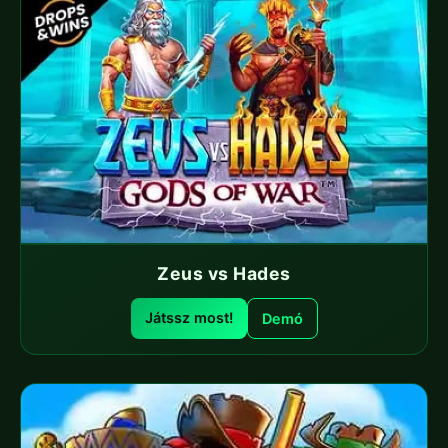
Zeus vs Hades
Játssz most!
Demó