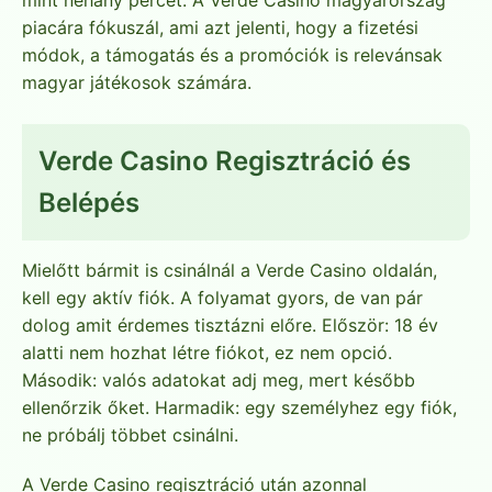
piacára fókuszál, ami azt jelenti, hogy a fizetési
módok, a támogatás és a promóciók is relevánsak
magyar játékosok számára.
Verde Casino Regisztráció és
Belépés
Mielőtt bármit is csinálnál a Verde Casino oldalán,
kell egy aktív fiók. A folyamat gyors, de van pár
dolog amit érdemes tisztázni előre. Először: 18 év
alatti nem hozhat létre fiókot, ez nem opció.
Második: valós adatokat adj meg, mert később
ellenőrzik őket. Harmadik: egy személyhez egy fiók,
ne próbálj többet csinálni.
A Verde Casino regisztráció után azonnal