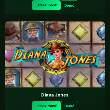
Játssz most!
Demó
Diana Jones
Játssz most!
Demó