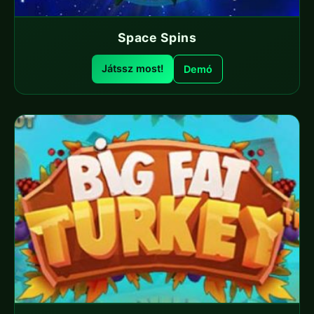
Space Spins
Játssz most!
Demó