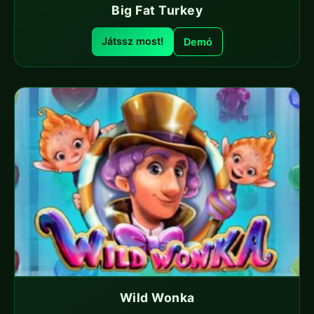
Big Fat Turkey
Játssz most!
Demó
Wild Wonka