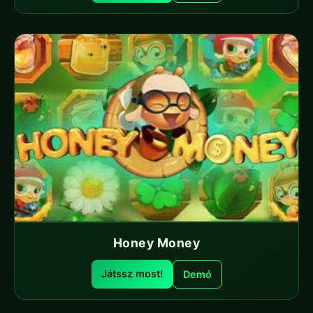
Honey Money
Játssz most!
Demó