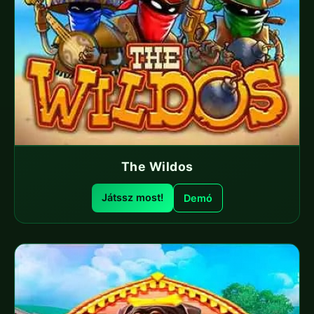
The Wildos
Játssz most!
Demó