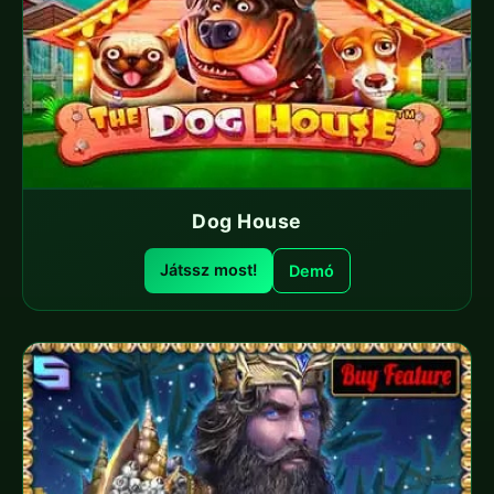
Dog House
Játssz most!
Demó