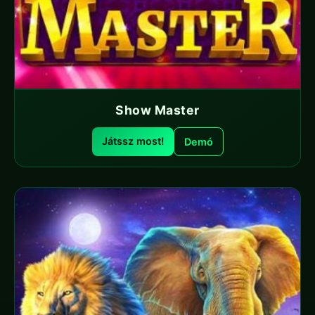
Show Master
Játssz most!
Demó