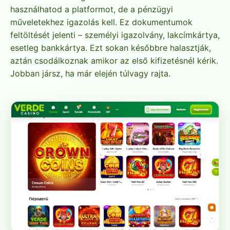
használhatod a platformot, de a pénzügyi
műveletekhez igazolás kell. Ez dokumentumok
feltöltését jelenti – személyi igazolvány, lakcímkártya,
esetleg bankkártya. Ezt sokan későbbre halasztják,
aztán csodálkoznak amikor az első kifizetésnél kérik.
Jobban jársz, ha már elején túlvagy rajta.