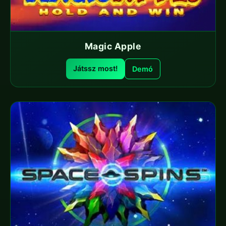
Magic Apple
Játssz most!
Demó