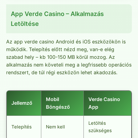
App Verde Casino – Alkalmazás
Letöltése
Az app verde casino Android és iOS eszközökön is
működik. Telepítés előtt nézd meg, van-e elég
szabad hely – kb 100-150 MB körül mozog. Az
alkalmazás nem követeli meg a legfrissebb operációs
rendszert, de túl régi eszközön lehet akadozás.
Mobil
Verde Casino
Jellemző
Böngésző
App
Letöltés
Telepítés
Nem kell
szükséges