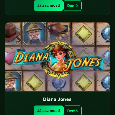
Játssz most!
Demó
Diana Jones
Játssz most!
Demó