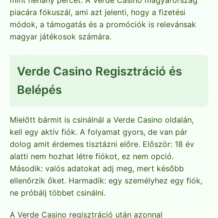
piacára fókuszál, ami azt jelenti, hogy a fizetési
módok, a támogatás és a promóciók is relevánsak
magyar játékosok számára.
Verde Casino Regisztráció és
Belépés
Mielőtt bármit is csinálnál a Verde Casino oldalán,
kell egy aktív fiók. A folyamat gyors, de van pár
dolog amit érdemes tisztázni előre. Először: 18 év
alatti nem hozhat létre fiókot, ez nem opció.
Második: valós adatokat adj meg, mert később
ellenőrzik őket. Harmadik: egy személyhez egy fiók,
ne próbálj többet csinálni.
A Verde Casino regisztráció után azonnal