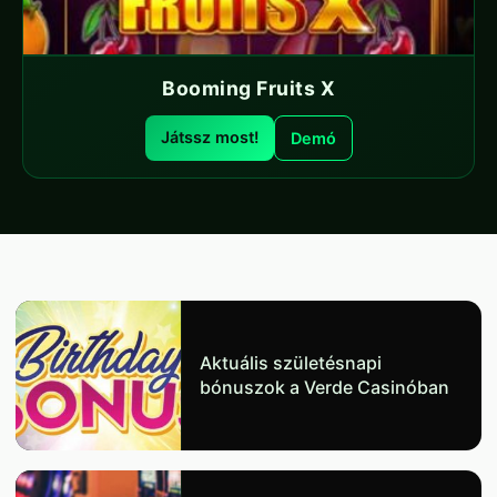
Booming Fruits X
Játssz most!
Demó
Aktuális születésnapi
bónuszok a Verde Casinóban