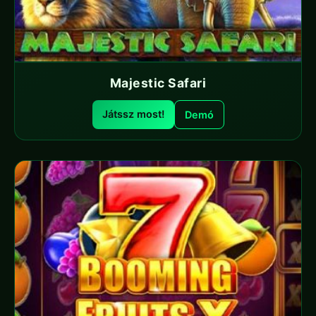
Majestic Safari
Játssz most!
Demó