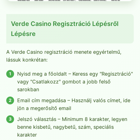
Verde Casino Regisztráció Lépésről
Lépésre
A Verde Casino regisztráció menete egyértelmű,
lássuk konkrétan:
Nyisd meg a főoldalt – Keress egy "Regisztráció"
vagy "Csatlakozz" gombot a jobb felső
sarokban
Email cím megadása – Használj valós címet, ide
jön a megerősítő email
Jelszó választás – Minimum 8 karakter, legyen
benne kisbetű, nagybetű, szám, speciális
karakter