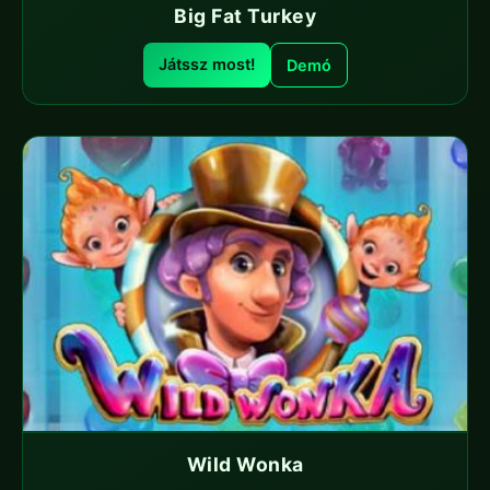
Big Fat Turkey
Játssz most!
Demó
Wild Wonka