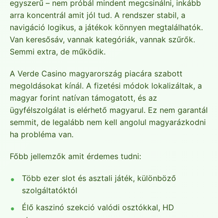
egyszerű – nem próbál mindent megcsinálni, inkább
arra koncentrál amit jól tud. A rendszer stabil, a
navigáció logikus, a játékok könnyen megtalálhatók.
Van keresősáv, vannak kategóriák, vannak szűrők.
Semmi extra, de működik.
A Verde Casino magyarország piacára szabott
megoldásokat kínál. A fizetési módok lokalizáltak, a
magyar forint natívan támogatott, és az
ügyfélszolgálat is elérhető magyarul. Ez nem garantál
semmit, de legalább nem kell angolul magyarázkodni
ha probléma van.
Főbb jellemzők amit érdemes tudni:
Több ezer slot és asztali játék, különböző
szolgáltatóktól
Élő kaszinó szekció valódi osztókkal, HD