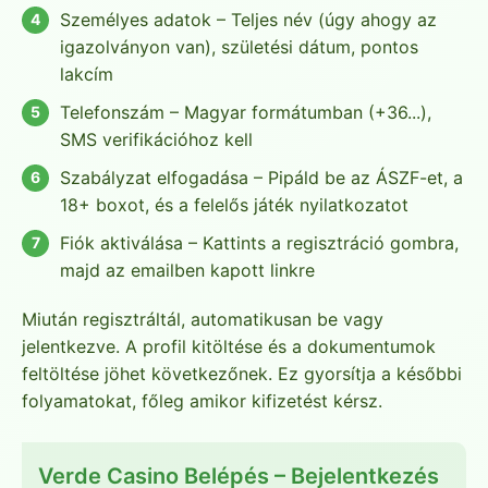
Személyes adatok – Teljes név (úgy ahogy az
igazolványon van), születési dátum, pontos
lakcím
Telefonszám – Magyar formátumban (+36...),
SMS verifikációhoz kell
Szabályzat elfogadása – Pipáld be az ÁSZF-et, a
18+ boxot, és a felelős játék nyilatkozatot
Fiók aktiválása – Kattints a regisztráció gombra,
majd az emailben kapott linkre
Miután regisztráltál, automatikusan be vagy
jelentkezve. A profil kitöltése és a dokumentumok
feltöltése jöhet következőnek. Ez gyorsítja a későbbi
folyamatokat, főleg amikor kifizetést kérsz.
Verde Casino Belépés – Bejelentkezés