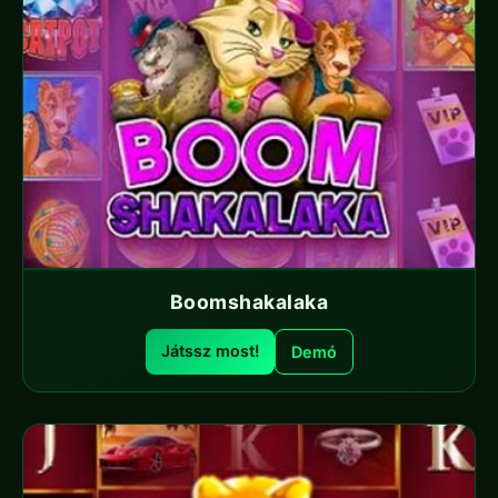
Boomshakalaka
Játssz most!
Demó