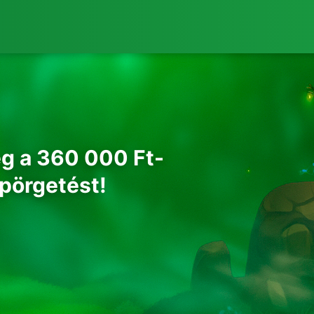
eg a 360 000 Ft-
pörgetést!