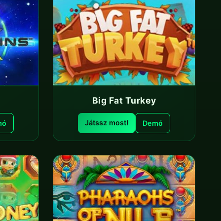
Big Fat Turkey
Játssz most!
mó
Demó