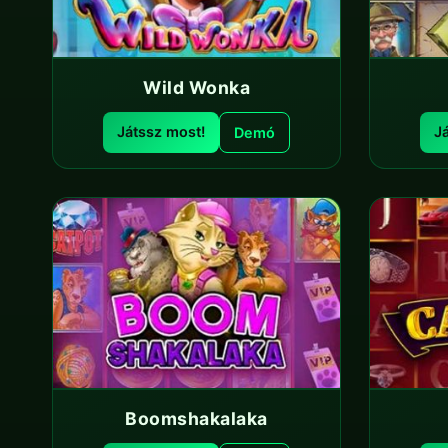
Wild Wonka
Játssz most!
J
Demó
Boomshakalaka