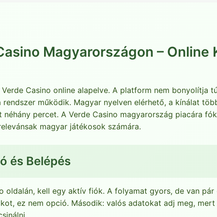
Casino Magyarországon – Online 
a Verde Casino online alapelve. A platform nem bonyolítja tú
 rendszer működik. Magyar nyelven elérhető, a kínálat több
 néhány percet. A Verde Casino magyarország piacára fókusz
relevánsak magyar játékosok számára.
ió és Belépés
o oldalán, kell egy aktív fiók. A folyamat gyors, de van pár
fiókot, ez nem opció. Második: valós adatokat adj meg, mer
sinálni.