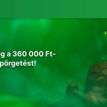
eg a 360 000 Ft-
pörgetést!