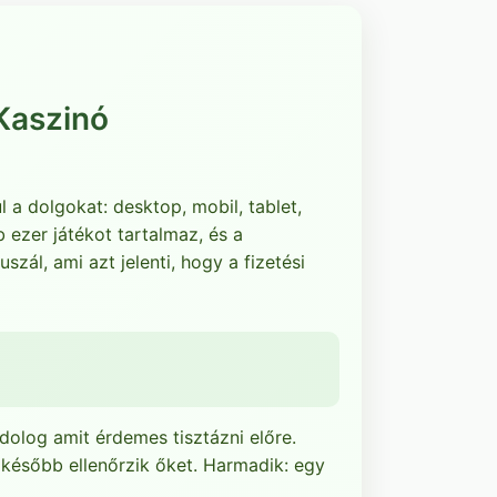
Kaszinó
l a dolgokat: desktop, mobil, tablet,
 ezer játékot tartalmaz, és a
ál, ami azt jelenti, hogy a fizetési
 dolog amit érdemes tisztázni előre.
t később ellenőrzik őket. Harmadik: egy