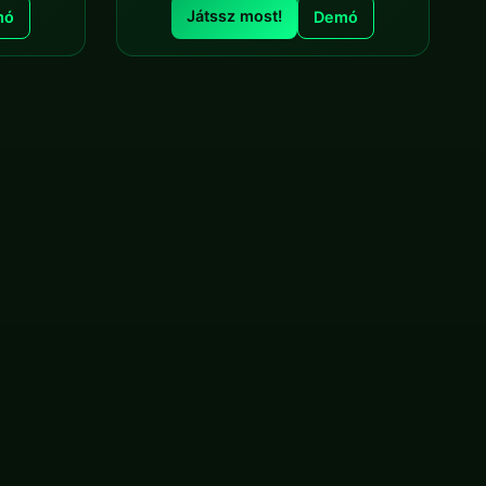
Játssz most!
mó
Demó