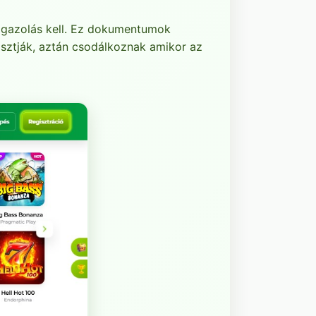
 igazolás kell. Ez dokumentumok
lasztják, aztán csodálkoznak amikor az