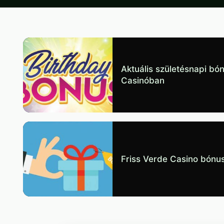
Aktuális születésnapi bó
Casinóban
Friss Verde Casino bónu