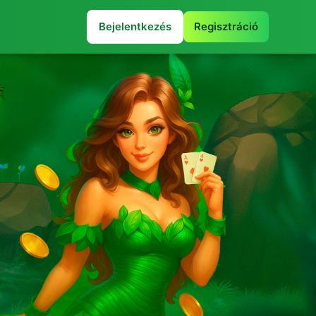
Bejelentkezés
Regisztráció