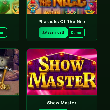
Pharaohs Of The Nile
Játssz most!
mó
Demó
Show Master