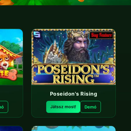
Poseidon's Rising
Játssz most!
mó
Demó