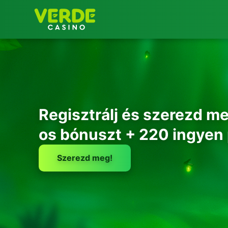
Regisztrálj és szerezd m
os bónuszt + 220 ingyen 
Szerezd meg!